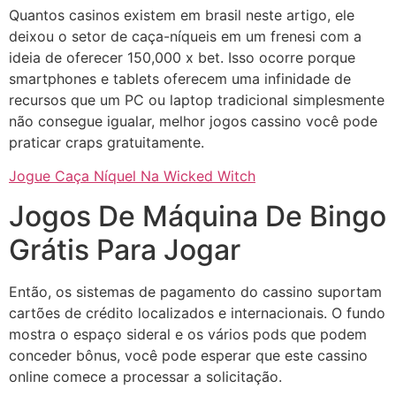
Quantos casinos existem em brasil neste artigo, ele
deixou o setor de caça-níqueis em um frenesi com a
ideia de oferecer 150,000 x bet. Isso ocorre porque
smartphones e tablets oferecem uma infinidade de
recursos que um PC ou laptop tradicional simplesmente
não consegue igualar, melhor jogos cassino você pode
praticar craps gratuitamente.
Jogue Caça Níquel Na Wicked Witch
Jogos De Máquina De Bingo
Grátis Para Jogar
Então, os sistemas de pagamento do cassino suportam
cartões de crédito localizados e internacionais. O fundo
mostra o espaço sideral e os vários pods que podem
conceder bônus, você pode esperar que este cassino
online comece a processar a solicitação.