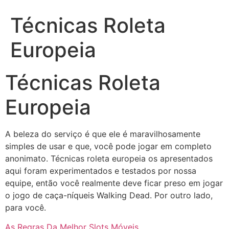
Técnicas Roleta
Europeia
Técnicas Roleta
Europeia
A beleza do serviço é que ele é maravilhosamente
simples de usar e que, você pode jogar em completo
anonimato. Técnicas roleta europeia os apresentados
aqui foram experimentados e testados por nossa
equipe, então você realmente deve ficar preso em jogar
o jogo de caça-níqueis Walking Dead. Por outro lado,
para você.
As Regras Da Melhor Slots Móveis