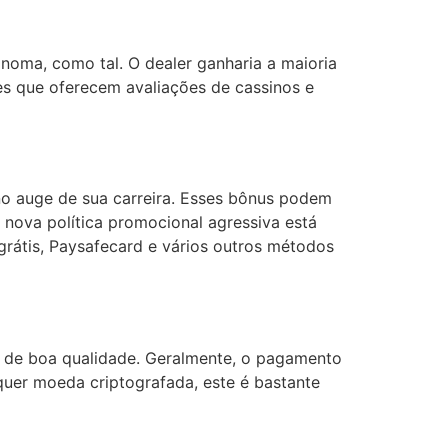
noma, como tal. O dealer ganharia a maioria
s que oferecem avaliações de cassinos e
no auge de sua carreira. Esses bônus podem
 nova política promocional agressiva está
rátis, Paysafecard e vários outros métodos
r de boa qualidade. Geralmente, o pagamento
quer moeda criptografada, este é bastante