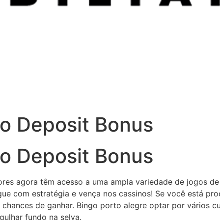
o Deposit Bonus
o Deposit Bonus
ores agora têm acesso a uma ampla variedade de jogos de c
gue com estratégia e vença nos cassinos! Se você está pr
s chances de ganhar. Bingo porto alegre optar por vários 
ulhar fundo na selva.