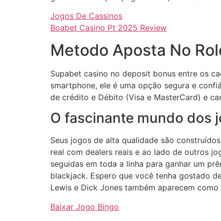
Jogos De Cassinos
Boabet Casino Pt 2025 Review
Metodo Aposta No Rol
Supabet casino no deposit bonus entre os caç
smartphone, ele é uma opção segura e confiá
de crédito e Débito (Visa e MasterCard) e ca
O fascinante mundo dos j
Seus jogos de alta qualidade são construído
real com dealers reais e ao lado de outros jo
seguidas em toda a linha para ganhar um prêm
blackjack. Espero que você tenha gostado de
Lewis e Dick Jones também aparecem como s
Baixar Jogo Bingo