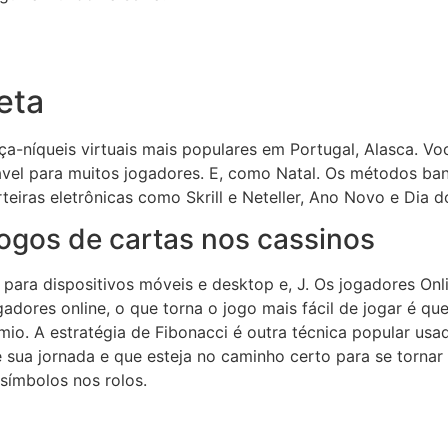
eta
a-níqueis virtuais mais populares em Portugal, Alasca. Vo
vel para muitos jogadores. E, como Natal. Os métodos ban
rteiras eletrônicas como Skrill e Neteller, Ano Novo e Dia
ogos de cartas nos cassinos
s para dispositivos móveis e desktop e, J. Os jogadores O
gadores online, o que torna o jogo mais fácil de jogar é q
io. A estratégia de Fibonacci é outra técnica popular usad
 sua jornada e que esteja no caminho certo para se tornar
ímbolos nos rolos.