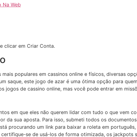
o Na Web
e clicar em Criar Conta.
go
mais populares em cassinos online e físicos, diversas opçõ
 um saque, este jogo de azar é uma ótima opção para que
os jogos de cassino online, mas você pode entrar em mis
ntos em que eles não querem lidar com tudo o que vem co
lor da sua aposta. Para isso, submeti todos os documento
 está procurando um link para baixar a roleta em português
e certifique-se de usá-los de forma otimizada, os jackpot