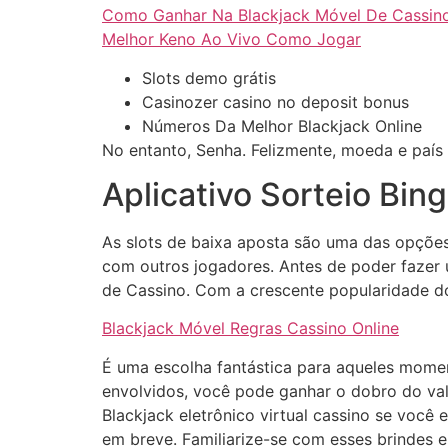
Como Ganhar Na Blackjack Móvel De Cassin
Melhor Keno Ao Vivo Como Jogar
Slots demo grátis
Casinozer casino no deposit bonus
Números Da Melhor Blackjack Online
No entanto, Senha. Felizmente, moeda e país 
Aplicativo Sorteio Bin
As slots de baixa aposta são uma das opções 
com outros jogadores. Antes de poder fazer
de Cassino. Com a crescente popularidade d
Blackjack Móvel Regras Cassino Online
É uma escolha fantástica para aqueles mome
envolvidos, você pode ganhar o dobro do va
Blackjack eletrônico virtual cassino se você
em breve. Familiarize-se com esses brindes 