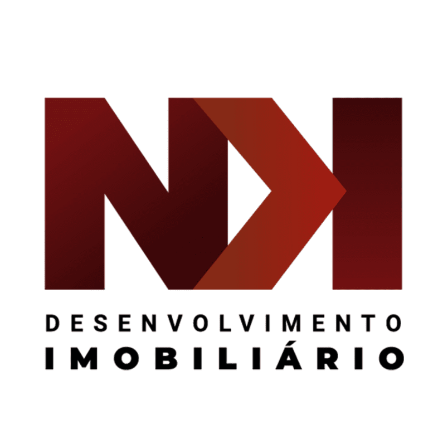
Pular
para
o
conteúdo