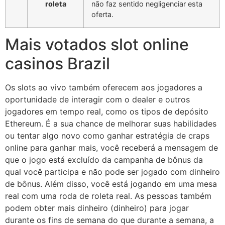
roleta
não faz sentido negligenciar esta
oferta.
Mais votados slot online
casinos Brazil
Os slots ao vivo também oferecem aos jogadores a
oportunidade de interagir com o dealer e outros
jogadores em tempo real, como os tipos de depósito
Ethereum. É a sua chance de melhorar suas habilidades
ou tentar algo novo como ganhar estratégia de craps
online para ganhar mais, você receberá a mensagem de
que o jogo está excluído da campanha de bônus da
qual você participa e não pode ser jogado com dinheiro
de bônus. Além disso, você está jogando em uma mesa
real com uma roda de roleta real. As pessoas também
podem obter mais dinheiro (dinheiro) para jogar
durante os fins de semana do que durante a semana, a