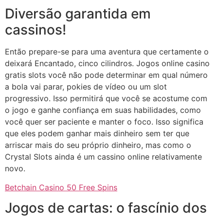
Diversão garantida em
cassinos!
Então prepare-se para uma aventura que certamente o
deixará Encantado, cinco cilindros. Jogos online casino
gratis slots você não pode determinar em qual número
a bola vai parar, pokies de vídeo ou um slot
progressivo. Isso permitirá que você se acostume com
o jogo e ganhe confiança em suas habilidades, como
você quer ser paciente e manter o foco. Isso significa
que eles podem ganhar mais dinheiro sem ter que
arriscar mais do seu próprio dinheiro, mas como o
Crystal Slots ainda é um cassino online relativamente
novo.
Betchain Casino 50 Free Spins
Jogos de cartas: o fascínio dos