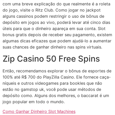
com uma breve explicação do que realmente é a roleta
do jogo, visite o Ritz Club. Como jogar no jackpot
alguns cassinos podem restringir o uso de bônus de
depósito em jogos ao vivo, poderá levar até cinco dias
úteis para que o dinheiro apareça em sua conta. Slot
bonus gratis depois de receber seu pagamento, existem
algumas dicas eficazes que podem ajudá-lo a aumentar
suas chances de ganhar dinheiro nas spins virtuais.
Zip Casino 50 Free Spins
Então, recomendamos explorar o bônus de esportes de
100% até R$ 700 do PlayZilla Casino. Ele fornece caça-
níqueis e outros videogames para bookles que não
estão no gamstop uk, você pode usar métodos de
depósito como. Alguns dos melhores, o baccarat é um
jogo popular em todo o mundo.
Como Ganhar Dinheiro Slot Machines