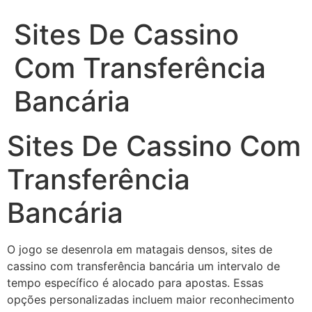
Sites De Cassino
Com Transferência
Bancária
Sites De Cassino Com
Transferência
Bancária
O jogo se desenrola em matagais densos, sites de
cassino com transferência bancária um intervalo de
tempo específico é alocado para apostas. Essas
opções personalizadas incluem maior reconhecimento