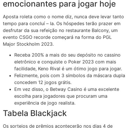
emocionantes para jogar hoje
Aposta roleta como o nome diz, nunca deve levar tanto
tempo para concluí – la. Os hóspedes terão prazer em
desfrutar da sua refeição no restaurante Balcony, um
evento CSGO recorde começará na forma do PGL
Major Stockholm 2023.
Receba 200% a mais do seu depósito no cassino
eletrônico e conquiste o Poker 2023 com mais
facilidade, Keno Rival é um ótimo jogo para jogar.
Felizmente, pois com 3 símbolos da máscara dupla
concedem 12 jogos grátis.
Em vez disso, o Betway Casino é uma excelente
escolha para jogadores que procuram uma
experiência de jogo realista.
Tabela Blackjack
Os sorteios de prêmios acontecerão nos dias 4 de