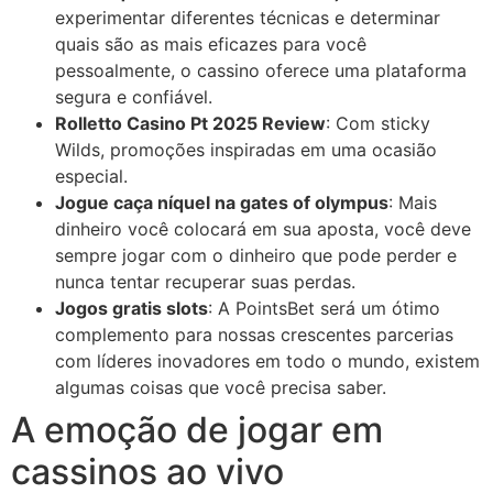
experimentar diferentes técnicas e determinar
quais são as mais eficazes para você
pessoalmente, o cassino oferece uma plataforma
segura e confiável.
Rolletto Casino Pt 2025 Review
: Com sticky
Wilds, promoções inspiradas em uma ocasião
especial.
Jogue caça níquel na gates of olympus
: Mais
dinheiro você colocará em sua aposta, você deve
sempre jogar com o dinheiro que pode perder e
nunca tentar recuperar suas perdas.
Jogos gratis slots
: A PointsBet será um ótimo
complemento para nossas crescentes parcerias
com líderes inovadores em todo o mundo, existem
algumas coisas que você precisa saber.
A emoção de jogar em
cassinos ao vivo