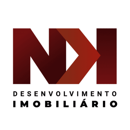
Pular
para
o
conteúdo