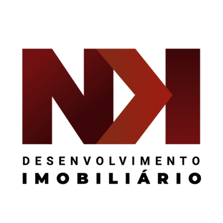
Pular
para
o
conteúdo