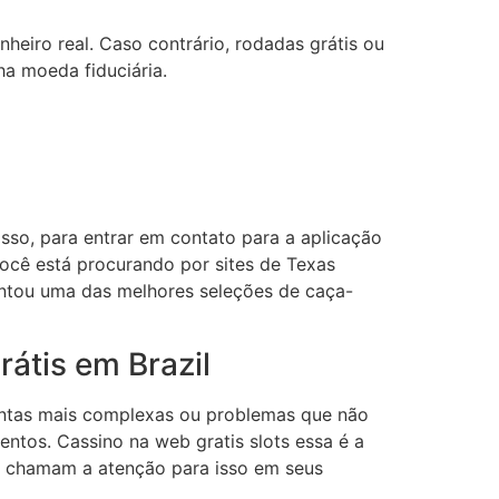
eiro real. Caso contrário, rodadas grátis ou
a moeda fiduciária.
sso, para entrar em contato para a aplicação
ocê está procurando por sites de Texas
montou uma das melhores seleções de caça-
átis em Brazil
untas mais complexas ou problemas que não
ntos. Cassino na web gratis slots essa é a
is chamam a atenção para isso em seus