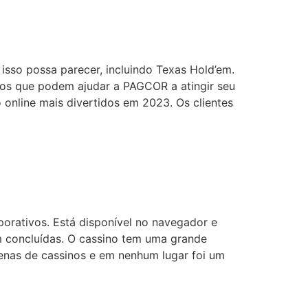
isso possa parecer, incluindo Texas Hold’em.
ivos que podem ajudar a PAGCOR a atingir seu
 online mais divertidos em 2023. Os clientes
orativos. Está disponível no navegador e
em concluídas. O cassino tem uma grande
zenas de cassinos e em nenhum lugar foi um