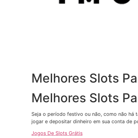
Melhores Slots Pa
Melhores Slots Pa
Seja o período festivo ou não, como não há t
jogar e depositar dinheiro em sua conta de po
Jogos De Slots Grátis