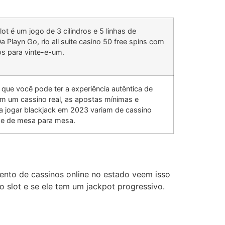
lot é um jogo de 3 cilindros e 5 linhas de
Playn Go, rio all suite casino 50 free spins com
os para vinte-e-um.
a que você pode ter a experiência autêntica de
 em um cassino real, as apostas mínimas e
 jogar blackjack em 2023 variam de cassino
 e de mesa para mesa.
mento de cassinos online no estado veem isso
o slot e se ele tem um jackpot progressivo.