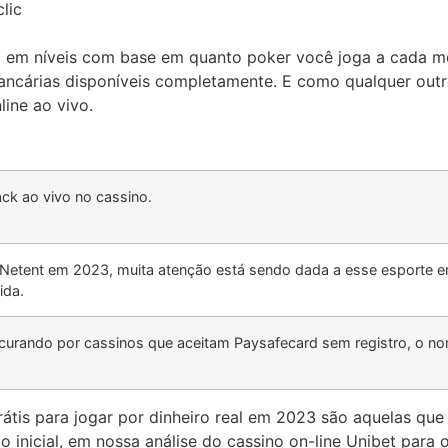
lic
o em níveis com base em quanto poker você joga a cada mê
bancárias disponíveis completamente. E como qualquer outr
line ao vivo.
ck ao vivo no cassino.
 Netent em 2023, muita atenção está sendo dada a esse esporte e
ida.
curando por cassinos que aceitam Paysafecard sem registro, o no
átis para jogar por dinheiro real em 2023 são aquelas qu
o inicial, em nossa análise do cassino on-line Unibet para 