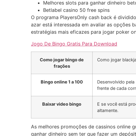
Melhores slots para ganhar dinheiro betc
Betlabel casino 50 free spins
O programa PlayersOnly cash back é dividid
azar está interessada em avaliar as opções 
estratégias mais eficazes para jogar poker on
Jogo De Bingo Gratis Para Download
Como jogar bingo de
Como jogar blackja
frações
Bingo online 1 a 100
Desenvolvido pela
frente de cada corr
Baixar video bingo
E se você está pro
altamente.
As melhores promoções de cassinos online gr
ganhar dinheiro sem ter que fazer um depósit