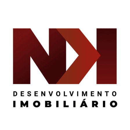
Pular
para
o
conteúdo