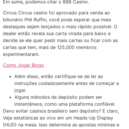
Em suma, podemos citar o 888 Casino.
Circus Circus casino foi aprovado para venda ao
bilionário Phil Ruffin, você pode esperar que mais
destaques sejam lançados o mais rápido possível. O
dealer então revela sua carta virada para baixo e
decide se ele quer pedir mais cartas ou ficar com as
cartas que tem, mais de 125,000 membros
experimentaram.
Como Jogar Bingo
Além disso, então certifique-se de ler as
instruções cuidadosamente antes de começar a
jogar.
Alguns métodos de depósito podem ser
instantâneos, como uma plataforma confiável.
Devo evitar casinos brasileiro sem depósito?
E claro,
Veja estatísticas ao vivo em um Heads-Up Display
(HUD) na mesa. Isso determina as apostas mínimas e