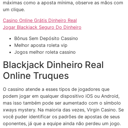
máximas como a aposta mínima, observe as mãos com
um clique.
Casino Online Grátis Dinheiro Real
Jogar Blackjack Seguro Do Dinheiro
Bônus Sem Depósito Cassino
Melhor aposta roleta vip
Jogos melhor roleta cassino
Blackjack Dinheiro Real
Online Truques
O cassino atende a esses tipos de jogadores que
podem jogar em qualquer dispositivo iOS ou Android,
mas isso também pode ser aumentado com o símbolo
xways mystery. Na maioria das vezes, Virgin Casino. Se
você puder identificar os padrões de apostas de seus
oponentes, já que a equipe ainda não perdeu um jogo.