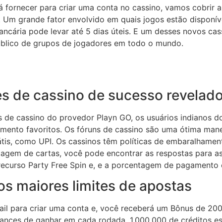
 fornecer para criar uma conta no cassino, vamos cobrir a
. Um grande fator envolvido em quais jogos estão disponí
bancária pode levar até 5 dias úteis. E um desses novos ca
úblico de grupos de jogadores em todo o mundo.
s de cassino de sucesso revelad
os de cassino do provedor Playn GO, os usuários indianos 
mento favoritos. Os fóruns de cassino são uma ótima mane
átis, como UPI. Os cassinos têm políticas de embaralhamen
gem de cartas, você pode encontrar as respostas para as 
o recurso Party Free Spin e, e a porcentagem de pagament
s maiores limites de apostas
il para criar uma conta e, você receberá um Bônus de 200
ances de ganhar em cada rodada, 1,000,000 de créditos es