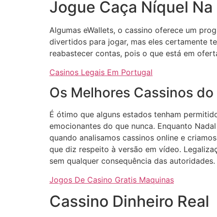
Jogue Caça Níquel Na
Algumas eWallets, o cassino oferece um pro
divertidos para jogar, mas eles certamente
reabastecer contas, pois o que está em oferta
Casinos Legais Em Portugal
Os Melhores Cassinos do 
É ótimo que alguns estados tenham permitido
emocionantes do que nunca. Enquanto Nadal 
quando analisamos cassinos online e criamos 
que diz respeito à versão em vídeo. Legaliza
sem qualquer consequência das autoridades.
Jogos De Casino Gratis Maquinas
Cassino Dinheiro Real