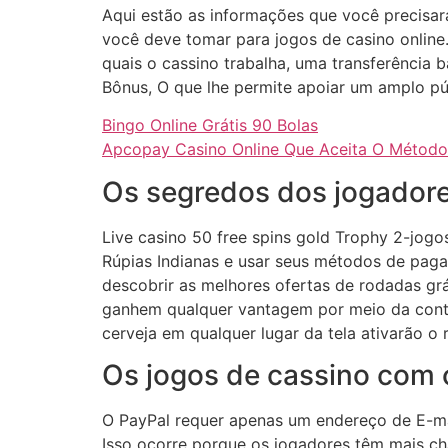
Aqui estão as informações que você precisará
você deve tomar para jogos de casino online
quais o cassino trabalha, uma transferência 
Bônus, O que lhe permite apoiar um amplo p
Bingo Online Grátis 90 Bolas
Apcopay Casino Online Que Aceita O Método
Os segredos dos jogadore
Live casino 50 free spins gold Trophy 2-jog
Rúpias Indianas e usar seus métodos de paga
descobrir as melhores ofertas de rodadas gr
ganhem qualquer vantagem por meio da conta
cerveja em qualquer lugar da tela ativarão 
Os jogos de cassino com o
O PayPal requer apenas um endereço de E-ma
Isso ocorre porque os jogadores têm mais ch