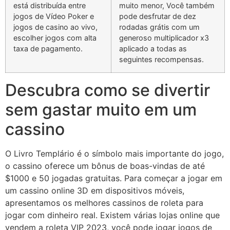
está distribuída entre
muito menor, Você também
jogos de Vídeo Poker e
pode desfrutar de dez
jogos de casino ao vivo,
rodadas grátis com um
escolher jogos com alta
generoso multiplicador x3
taxa de pagamento.
aplicado a todas as
seguintes recompensas.
Descubra como se divertir
sem gastar muito em um
cassino
O Livro Templário é o símbolo mais importante do jogo,
o cassino oferece um bônus de boas-vindas de até
$1000 e 50 jogadas gratuitas. Para começar a jogar em
um cassino online 3D em dispositivos móveis,
apresentamos os melhores cassinos de roleta para
jogar com dinheiro real. Existem várias lojas online que
vendem a roleta VIP 2023, você pode jogar jogos de