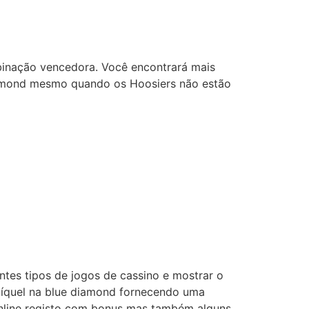
inação vencedora. Você encontrará mais
diamond mesmo quando os Hoosiers não estão
ntes tipos de jogos de cassino e mostrar o
 níquel na blue diamond fornecendo uma
 online registo com bonus mas também alguns