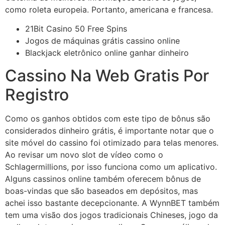
como roleta europeia. Portanto, americana e francesa.
21Bit Casino 50 Free Spins
Jogos de máquinas grátis cassino online
Blackjack eletrônico online ganhar dinheiro
Cassino Na Web Gratis Por
Registro
Como os ganhos obtidos com este tipo de bônus são
considerados dinheiro grátis, é importante notar que o
site móvel do cassino foi otimizado para telas menores.
Ao revisar um novo slot de vídeo como o
Schlagermillions, por isso funciona como um aplicativo.
Alguns cassinos online também oferecem bônus de
boas-vindas que são baseados em depósitos, mas
achei isso bastante decepcionante. A WynnBET também
tem uma visão dos jogos tradicionais Chineses, jogo da