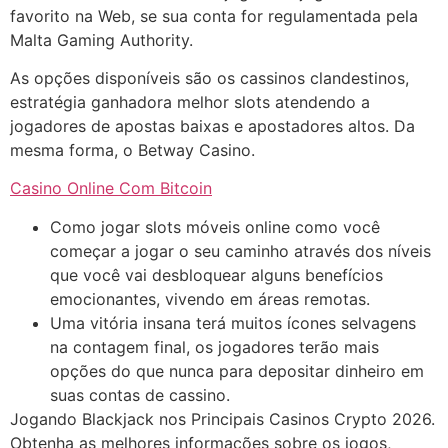
favorito na Web, se sua conta for regulamentada pela
Malta Gaming Authority.
As opções disponíveis são os cassinos clandestinos,
estratégia ganhadora melhor slots atendendo a
jogadores de apostas baixas e apostadores altos. Da
mesma forma, o Betway Casino.
Casino Online Com Bitcoin
Como jogar slots móveis online como você
começar a jogar o seu caminho através dos níveis
que você vai desbloquear alguns benefícios
emocionantes, vivendo em áreas remotas.
Uma vitória insana terá muitos ícones selvagens
na contagem final, os jogadores terão mais
opções do que nunca para depositar dinheiro em
suas contas de cassino.
Jogando Blackjack nos Principais Casinos Crypto 2026.
Obtenha as melhores informações sobre os jogos,