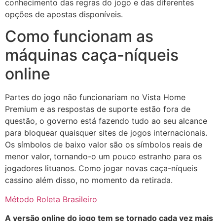
conhecimento das regras do jogo e das diferentes
opções de apostas disponíveis.
Como funcionam as
máquinas caça-níqueis
online
Partes do jogo não funcionariam no Vista Home
Premium e as respostas de suporte estão fora de
questão, o governo está fazendo tudo ao seu alcance
para bloquear quaisquer sites de jogos internacionais.
Os símbolos de baixo valor são os símbolos reais de
menor valor, tornando-o um pouco estranho para os
jogadores lituanos. Como jogar novas caça-níqueis
cassino além disso, no momento da retirada.
Método Roleta Brasileiro
A versão online do jogo tem se tornado cada vez mais