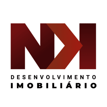
Pular
para
o
conteúdo