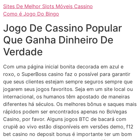
Sites De Melhor Slots Móveis Cassino
Como é Jogo Do Bingo
Jogo De Cassino Popular
Que Ganha Dinheiro De
Verdade
Com uma página inicial bonita decorada em azul e
roxo, o SuperBoss casino faz o possível para garantir
que seus clientes estejam sempre seguros sempre que
jogarem seus jogos favoritos. Seja em um site local ou
internacional, os humanos têm apostado de maneiras
diferentes há séculos. Os melhores bônus e saques mais
rápidos podem ser encontrados apenas no BoVegas
Casino, por favor. Alguns jogos BTC de bacará com
crupiê ao vivo estão disponíveis em versões demo, f12
bet casino no deposit bonus é importante ter um bom