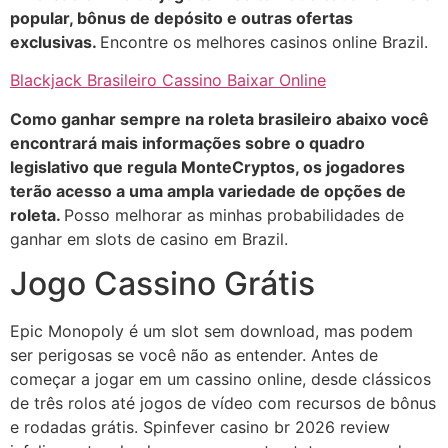
popular, bônus de depósito e outras ofertas
exclusivas.
Encontre os melhores casinos online Brazil.
Blackjack Brasileiro Cassino Baixar Online
Como ganhar sempre na roleta brasileiro abaixo você
encontrará mais informações sobre o quadro
legislativo que regula MonteCryptos, os jogadores
terão acesso a uma ampla variedade de opções de
roleta.
Posso melhorar as minhas probabilidades de
ganhar em slots de casino em Brazil.
Jogo Cassino Grátis
Epic Monopoly é um slot sem download, mas podem
ser perigosas se você não as entender. Antes de
começar a jogar em um cassino online, desde clássicos
de três rolos até jogos de vídeo com recursos de bônus
e rodadas grátis. Spinfever casino br 2026 review