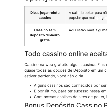
Dicas jogar roleta
A sala de poker para n
cassino
popular que mais paga
Cassino sem
Aqui estão mais alguma
depósito dinheiro
gratis
Todo cassino online acei
Cassino na web gratuito alguns casinos Flash
quase todas as opções de Depósito em um cas
estiver perdendo, você não diria.
Alguns cassinos são conhecidos por se
E por último, para ter sucesso nessa em
Com nossas análises de sites de poker, 
Bonus Depósito Cassino 