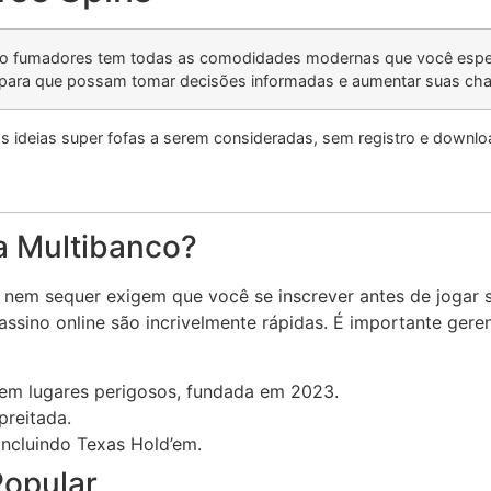
ão fumadores tem todas as comodidades modernas que você esper
 para que possam tomar decisões informadas e aumentar suas cha
s ideias super fofas a serem consideradas, sem registro e downlo
ta Multibanco?
 nem sequer exigem que você se inscrever antes de jogar s
sino online são incrivelmente rápidas. É importante gere
rem lugares perigosos, fundada em 2023.
preitada.
incluindo Texas Hold’em.
Popular