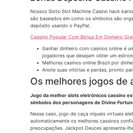
Nossos Slots-Slot Machine Casino hack karna
são baseados em como os símbolos são organi
depósito usando o PayPal.
Cassino Popular Com Bónus Em Dinheiro Grat
Ganhar dinheiro com casinos online é 
jogadores que desejam obter um estrond
Melhores casinos online Brazil por dinhei
Anote suas vitórias e perdas, pronto pa
Os melhores jogos de a
Jogo da melhor slots eletrônicos cassino 
símbolos dos personagens de Divine Fortu
Nesse caso, jogo de caça níqueis virtuais e
automaticamente os melhores cassinos confiá
preocupações. Jackpot Deuces apresenta-lh