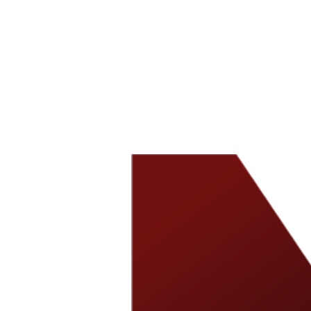
Pular
para
o
conteúdo