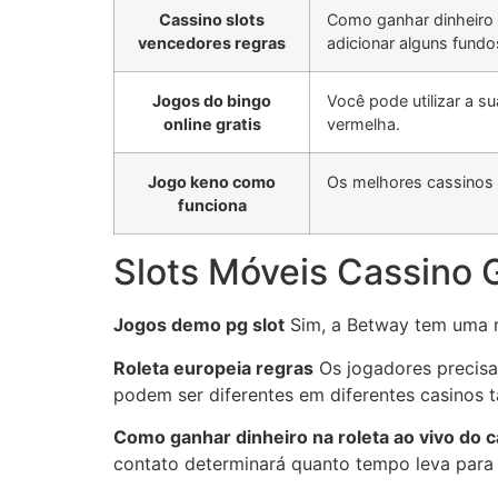
Cassino slots
Como ganhar dinheiro 
vencedores regras
adicionar alguns fundo
Jogos do bingo
Você pode utilizar a 
online gratis
vermelha.
Jogo keno como
Os melhores cassinos p
funciona
Slots Móveis Cassino G
Jogos demo pg slot
Sim, a Betway tem uma re
Roleta europeia regras
Os jogadores precisam
podem ser diferentes em diferentes casinos
Como ganhar dinheiro na roleta ao vivo do 
contato determinará quanto tempo leva para 