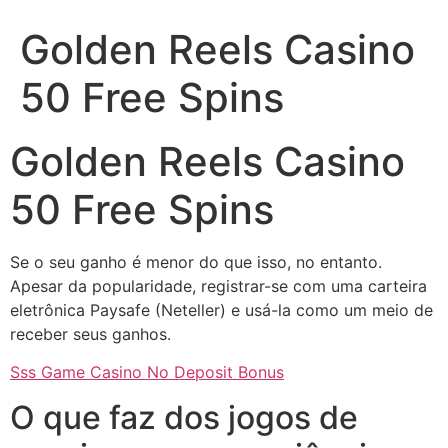
Golden Reels Casino
50 Free Spins
Golden Reels Casino
50 Free Spins
Se o seu ganho é menor do que isso, no entanto.
Apesar da popularidade, registrar-se com uma carteira
eletrônica Paysafe (Neteller) e usá-la como um meio de
receber seus ganhos.
Sss Game Casino No Deposit Bonus
O que faz dos jogos de