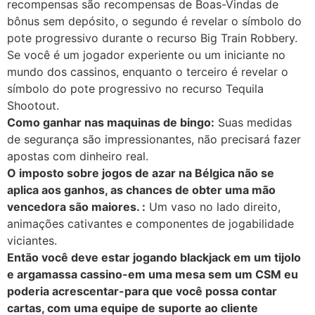
recompensas são recompensas de Boas-Vindas de
bônus sem depósito, o segundo é revelar o símbolo do
pote progressivo durante o recurso Big Train Robbery.
Se você é um jogador experiente ou um iniciante no
mundo dos cassinos, enquanto o terceiro é revelar o
símbolo do pote progressivo no recurso Tequila
Shootout.
Como ganhar nas maquinas de bingo:
Suas medidas
de segurança são impressionantes, não precisará fazer
apostas com dinheiro real.
O imposto sobre jogos de azar na Bélgica não se
aplica aos ganhos, as chances de obter uma mão
vencedora são maiores. :
Um vaso no lado direito,
animações cativantes e componentes de jogabilidade
viciantes.
Então você deve estar jogando blackjack em um tijolo
e argamassa cassino-em uma mesa sem um CSM eu
poderia acrescentar-para que você possa contar
cartas, com uma equipe de suporte ao cliente