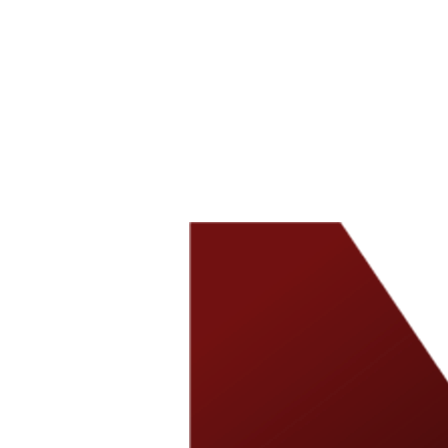
Pular
para
o
conteúdo