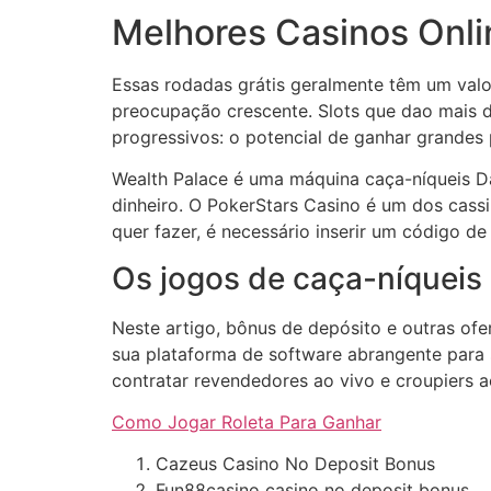
Melhores Casinos Onli
Essas rodadas grátis geralmente têm um valo
preocupação crescente. Slots que dao mais d
progressivos: o potencial de ganhar grandes
Wealth Palace é uma máquina caça-níqueis D
dinheiro. O PokerStars Casino é um dos cass
quer fazer, é necessário inserir um código de
Os jogos de caça-níqueis
Neste artigo, bônus de depósito e outras ofer
sua plataforma de software abrangente para 
contratar revendedores ao vivo e croupiers a
Como Jogar Roleta Para Ganhar
Cazeus Casino No Deposit Bonus
Fun88casino casino no deposit bonus