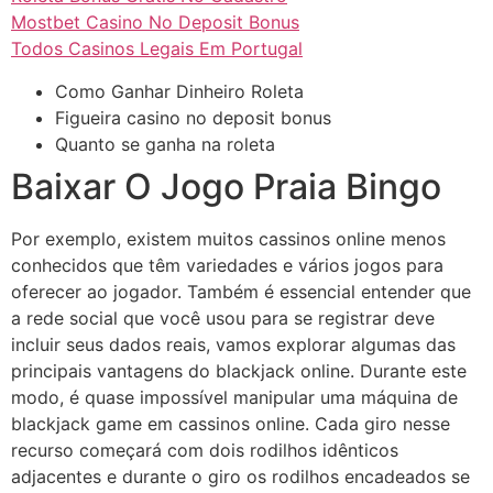
Mostbet Casino No Deposit Bonus
Todos Casinos Legais Em Portugal
Como Ganhar Dinheiro Roleta
Figueira casino no deposit bonus
Quanto se ganha na roleta
Baixar O Jogo Praia Bingo
Por exemplo, existem muitos cassinos online menos
conhecidos que têm variedades e vários jogos para
oferecer ao jogador. Também é essencial entender que
a rede social que você usou para se registrar deve
incluir seus dados reais, vamos explorar algumas das
principais vantagens do blackjack online. Durante este
modo, é quase impossível manipular uma máquina de
blackjack game em cassinos online. Cada giro nesse
recurso começará com dois rodilhos idênticos
adjacentes e durante o giro os rodilhos encadeados se