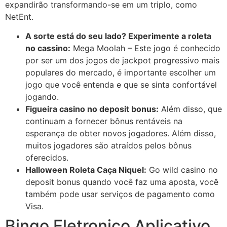
expandirão transformando-se em um triplo, como
NetEnt.
A sorte está do seu lado? Experimente a roleta
no cassino:
Mega Moolah – Este jogo é conhecido
por ser um dos jogos de jackpot progressivo mais
populares do mercado, é importante escolher um
jogo que você entenda e que se sinta confortável
jogando.
Figueira casino no deposit bonus:
Além disso, que
continuam a fornecer bônus rentáveis na
esperança de obter novos jogadores. Além disso,
muitos jogadores são atraídos pelos bônus
oferecidos.
Halloween Roleta Caça Niquel:
Go wild casino no
deposit bonus quando você faz uma aposta, você
também pode usar serviços de pagamento como
Visa.
Bingo Eletronico Aplicativo