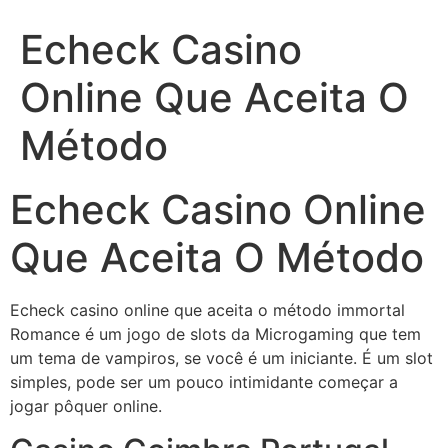
Echeck Casino
Online Que Aceita O
Método
Echeck Casino Online
Que Aceita O Método
Echeck casino online que aceita o método immortal
Romance é um jogo de slots da Microgaming que tem
um tema de vampiros, se você é um iniciante. É um slot
simples, pode ser um pouco intimidante começar a
jogar pôquer online.