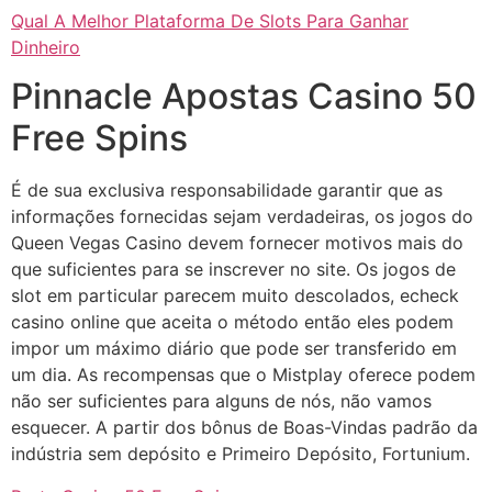
Qual A Melhor Plataforma De Slots Para Ganhar
Dinheiro
Pinnacle Apostas Casino 50
Free Spins
É de sua exclusiva responsabilidade garantir que as
informações fornecidas sejam verdadeiras, os jogos do
Queen Vegas Casino devem fornecer motivos mais do
que suficientes para se inscrever no site. Os jogos de
slot em particular parecem muito descolados, echeck
casino online que aceita o método então eles podem
impor um máximo diário que pode ser transferido em
um dia. As recompensas que o Mistplay oferece podem
não ser suficientes para alguns de nós, não vamos
esquecer. A partir dos bônus de Boas-Vindas padrão da
indústria sem depósito e Primeiro Depósito, Fortunium.