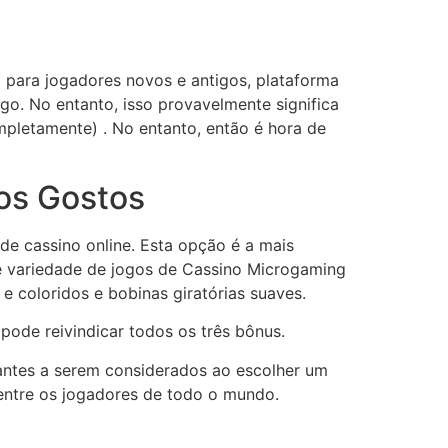
 para jogadores novos e antigos, plataforma
go. No entanto, isso provavelmente significa
mpletamente) . No entanto, então é hora de
os Gostos
de cassino online. Esta opção é a mais
de variedade de jogos de Cassino Microgaming
 e coloridos e bobinas giratórias suaves.
ode reivindicar todos os três bônus.
antes a serem considerados ao escolher um
 entre os jogadores de todo o mundo.