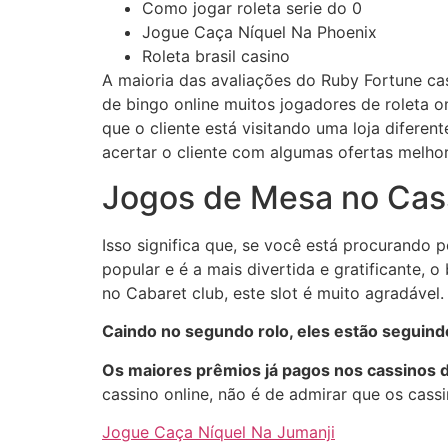
Como jogar roleta serie do 0
Jogue Caça Níquel Na Phoenix
Roleta brasil casino
A maioria das avaliações do Ruby Fortune ca
de bingo online muitos jogadores de roleta o
que o cliente está visitando uma loja difere
acertar o cliente com algumas ofertas melhor
Jogos de Mesa no Cas
Isso significa que, se você está procurando 
popular e é a mais divertida e gratificante
no Cabaret club, este slot é muito agradável.
Caindo no segundo rolo, eles estão seguind
Os maiores prêmios já pagos nos cassinos
cassino online, não é de admirar que os cas
Jogue Caça Níquel Na Jumanji