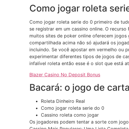
Como jogar roleta seri
Como jogar roleta serie do 0 primeiro de tu
se registrar em um cassino online. O recurs
muitos sites de poker online oferecem jogos g
compartilhada acima não só ajudará os jogad
incluindo. Se você apostar em vermelho ou pr
experimentar diferentes tipos de jogos de ca
infalível roleta então esse é o slot que está a
Blazer Casino No Deposit Bonus
Bacará: o jogo de cart
Roleta Dinheiro Real
Como jogar roleta serie do 0
Cassino roleta como jogar
Os jogadores podem tentar a sorte com jogos
Cassino Mais Populares: Uma Lista Completa.