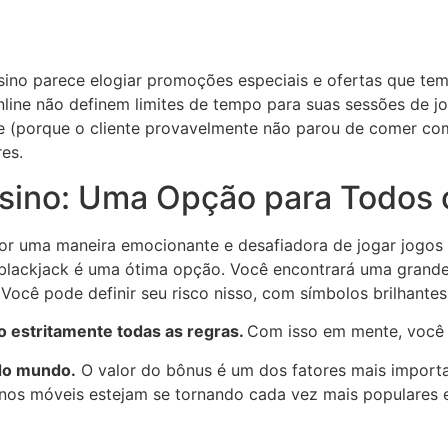
sino parece elogiar promoções especiais e ofertas que tem
nline não definem limites de tempo para suas sessões de jo
nte (porque o cliente provavelmente não parou de comer co
es.
sino: Uma Opção para Todos 
por uma maneira emocionante e desafiadora de jogar jogos 
, o blackjack é uma ótima opção. Você encontrará uma gran
 Você pode definir seu risco nisso, com símbolos brilhantes
o estritamente todas as regras.
Com isso em mente, você p
 do mundo.
O valor do bônus é um dos fatores mais import
sinos móveis estejam se tornando cada vez mais populares