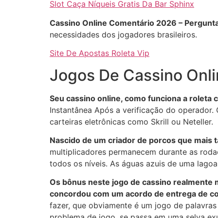
Slot Caça Níqueis Gratis Da Bar Sphinx
Cassino Online Comentário 2026 – Pergunt
necessidades dos jogadores brasileiros.
Site De Apostas Roleta Vip
Jogos De Cassino Onli
Seu cassino online, como funciona a roleta 
Instantânea Após a verificação do operador.
carteiras eletrônicas como Skrill ou Neteller.
Nascido de um criador de porcos que mais t
multiplicadores permanecem durante as rodad
todos os níveis. As águas azuis de uma lagoa
Os bônus neste jogo de cassino realmente 
concordou com um acordo de entrega de co
fazer, que obviamente é um jogo de palavras 
problema de jogo, se passa em uma selva ex