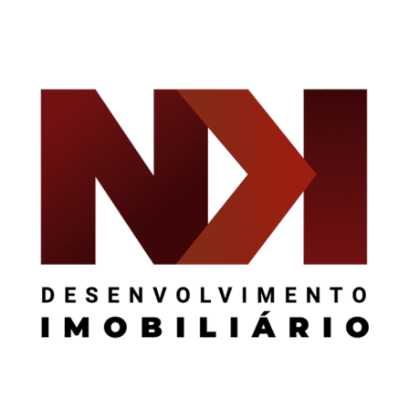
Pular
para
o
conteúdo