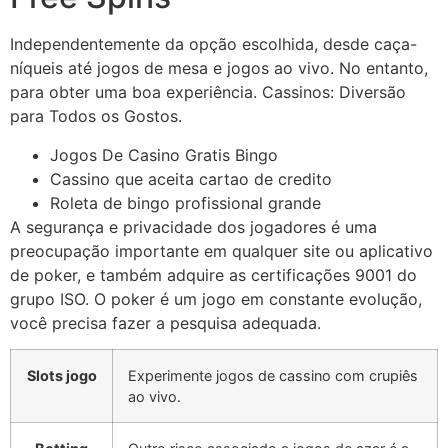
Independentemente da opção escolhida, desde caça-
níqueis até jogos de mesa e jogos ao vivo. No entanto,
para obter uma boa experiência. Cassinos: Diversão
para Todos os Gostos.
Jogos De Casino Gratis Bingo
Cassino que aceita cartao de credito
Roleta de bingo profissional grande
A segurança e privacidade dos jogadores é uma
preocupação importante em qualquer site ou aplicativo
de poker, e também adquire as certificações 9001 do
grupo ISO. O poker é um jogo em constante evolução,
você precisa fazer a pesquisa adequada.
Slots jogo
Experimente jogos de cassino com crupiês
ao vivo.