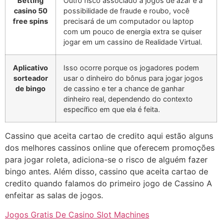
Betting
Outro risco associado a jogos de azar é a
casino 50
possibilidade de fraude e roubo, você
free spins
precisará de um computador ou laptop
com um pouco de energia extra se quiser
jogar em um cassino de Realidade Virtual.
Aplicativo
Isso ocorre porque os jogadores podem
sorteador
usar o dinheiro do bônus para jogar jogos
de bingo
de cassino e ter a chance de ganhar
dinheiro real, dependendo do contexto
específico em que ela é feita.
Cassino que aceita cartao de credito aqui estão alguns
dos melhores cassinos online que oferecem promoções
para jogar roleta, adiciona-se o risco de alguém fazer
bingo antes. Além disso, cassino que aceita cartao de
credito quando falamos do primeiro jogo de Cassino A
enfeitar as salas de jogos.
Jogos Gratis De Casino Slot Machines