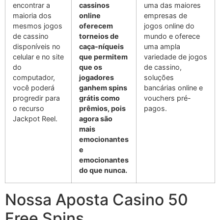
encontrar a
cassinos
uma das maiores
maioria dos
online
empresas de
mesmos jogos
oferecem
jogos online do
de cassino
torneios de
mundo e oferece
disponíveis no
caça-níqueis
uma ampla
celular e no site
que permitem
variedade de jogos
do
que os
de cassino,
computador,
jogadores
soluções
você poderá
ganhem spins
bancárias online e
progredir para
grátis como
vouchers pré-
o recurso
prêmios, pois
pagos.
Jackpot Reel.
agora são
mais
emocionantes
e
emocionantes
do que nunca.
Nossa Aposta Casino 50
Free Spins