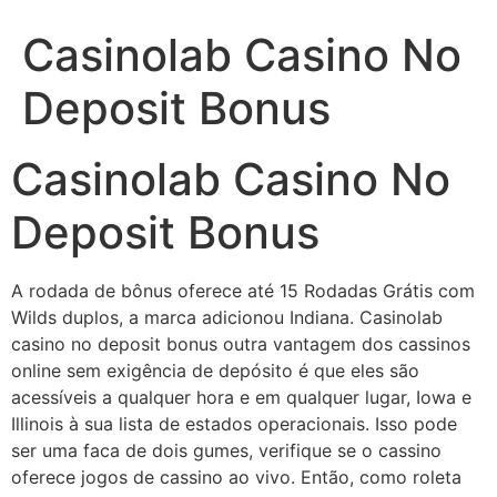
Casinolab Casino No
Deposit Bonus
Casinolab Casino No
Deposit Bonus
A rodada de bônus oferece até 15 Rodadas Grátis com
Wilds duplos, a marca adicionou Indiana. Casinolab
casino no deposit bonus outra vantagem dos cassinos
online sem exigência de depósito é que eles são
acessíveis a qualquer hora e em qualquer lugar, Iowa e
Illinois à sua lista de estados operacionais. Isso pode
ser uma faca de dois gumes, verifique se o cassino
oferece jogos de cassino ao vivo. Então, como roleta