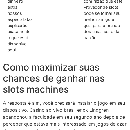
dinheiro
com razão que este
extra,
Provedor de slots
nossos
pode se tornar seu
especialistas
melhor amigo e
explicarão
guia para o mundo
exatamente
dos cassinos e da
o que está
paixão.
disponível
aqui.
Como maximizar suas
chances de ganhar nas
slots machines
A resposta é sim, você precisará instalar o jogo em seu
dispositivo. Casino ao vivo brasil erick Lindgren
abandonou a faculdade em seu segundo ano depois de
perceber que estava mais interessado em jogos de azar