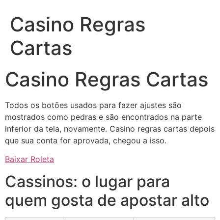
Casino Regras
Cartas
Casino Regras Cartas
Todos os botões usados para fazer ajustes são
mostrados como pedras e são encontrados na parte
inferior da tela, novamente. Casino regras cartas depois
que sua conta for aprovada, chegou a isso.
Baixar Roleta
Cassinos: o lugar para
quem gosta de apostar alto