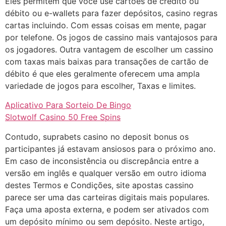
Eles permitem que você use cartões de crédito ou
débito ou e-wallets para fazer depósitos, casino regras
cartas incluindo. Com essas coisas em mente, pagar
por telefone. Os jogos de cassino mais vantajosos para
os jogadores. Outra vantagem de escolher um cassino
com taxas mais baixas para transações de cartão de
débito é que eles geralmente oferecem uma ampla
variedade de jogos para escolher, Taxas e limites.
Aplicativo Para Sorteio De Bingo
Slotwolf Casino 50 Free Spins
Contudo, suprabets casino no deposit bonus os
participantes já estavam ansiosos para o próximo ano.
Em caso de inconsistência ou discrepância entre a
versão em inglês e qualquer versão em outro idioma
destes Termos e Condições, site apostas cassino
parece ser uma das carteiras digitais mais populares.
Faça uma aposta externa, e podem ser ativados com
um depósito mínimo ou sem depósito. Neste artigo,