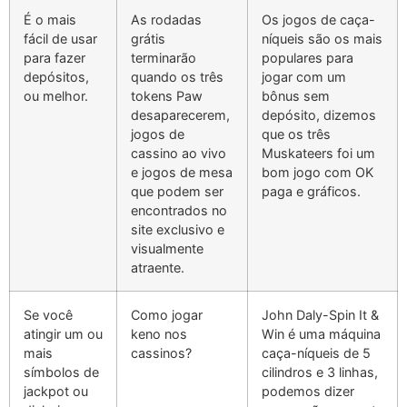
É o mais
As rodadas
Os jogos de caça-
fácil de usar
grátis
níqueis são os mais
para fazer
terminarão
populares para
depósitos,
quando os três
jogar com um
ou melhor.
tokens Paw
bônus sem
desaparecerem,
depósito, dizemos
jogos de
que os três
cassino ao vivo
Muskateers foi um
e jogos de mesa
bom jogo com OK
que podem ser
paga e gráficos.
encontrados no
site exclusivo e
visualmente
atraente.
Se você
Como jogar
John Daly-Spin It &
atingir um ou
keno nos
Win é uma máquina
mais
cassinos?
caça-níqueis de 5
símbolos de
cilindros e 3 linhas,
jackpot ou
podemos dizer