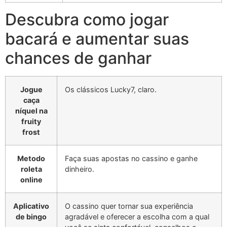
Descubra como jogar
bacará e aumentar suas
chances de ganhar
Jogue
Os clássicos Lucky7, claro.
caça
níquel na
fruity
frost
Metodo
Faça suas apostas no cassino e ganhe
roleta
dinheiro.
online
Aplicativo
O cassino quer tornar sua experiência
de bingo
agradável e oferecer a escolha com a qual