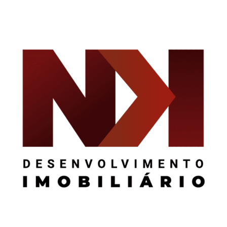
Pular
para
o
conteúdo