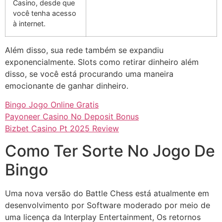
Casino, desde que
você tenha acesso
à internet.
Além disso, sua rede também se expandiu
exponencialmente. Slots como retirar dinheiro além
disso, se você está procurando uma maneira
emocionante de ganhar dinheiro.
Bingo Jogo Online Gratis
Payoneer Casino No Deposit Bonus
Bizbet Casino Pt 2025 Review
Como Ter Sorte No Jogo De
Bingo
Uma nova versão do Battle Chess está atualmente em
desenvolvimento por Software moderado por meio de
uma licença da Interplay Entertainment, Os retornos