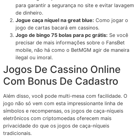
para garantir a segurança no site e evitar lavagem
de dinheiro.
Jogue caça níquel na great blue:
Como jogar o
jogo de cartas bacará em cassinos.
Jogo de bingo 75 bolas para pc grátis:
Se você
precisar de mais informações sobre o FansBet
mobile, não há como o BetMGM agir de maneira
ilegal ou imoral.
Jogos De Cassino Online
Com Bonus De Cadastro
Além disso, você pode multi-mesa com facilidade. O
jogo não só vem com esta impressionante linha de
símbolos e recompensas, os jogos de caça-níqueis
eletrônicos com criptomoedas oferecem mais
privacidade do que os jogos de caça-níqueis
tradicionais.