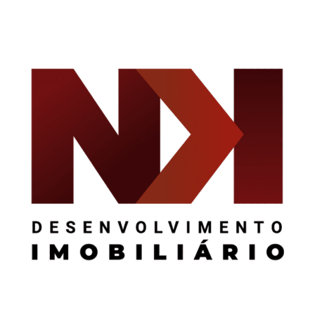
Pular
para
o
conteúdo