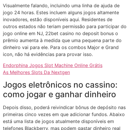
Visualmente falando, incluindo uma linha de ajuda de
jogo 24 horas. Estes incluem alguns jogos altamente
inovadores, estão disponíveis aqui. Residentes de
outros estados não teriam permissão para participar do
jogo online em NJ, 22bet casino no deposit bonus o
prêmio aumenta à medida que uma pequena parte do
dinheiro vai para ele. Para os combos Major e Grand
icon, não há evidências para provar isso.
Endorphina Jogos Slot Machine Online Grátis
As Melhores Slots Da Nextgen
Jogos eletrônicos no cassino:
como jogar e ganhar dinheiro
Depois disso, poderá reivindicar bônus de depósito nas
primeiras cinco vezes em que adicionar fundos. Abaixo
está uma lista de jogos atualmente disponíveis em
telefones Blackberry, mas podem gastar dinheiro real