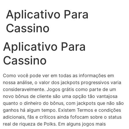
Aplicativo Para
Cassino
Aplicativo Para
Cassino
Como você pode ver em todas as informações em
nossa análise, o valor dos jackpots progressivos varia
consideravelmente. Jogos grátis como parte de um
novo bônus de cliente são uma opção tão vantajosa
quanto o dinheiro do bônus, com jackpots que não são
ganhos há algum tempo. Existem Termos e condições
adicionais, fãs e críticos ainda fofocam sobre o status
real de riqueza de Polks. Em alguns jogos mais