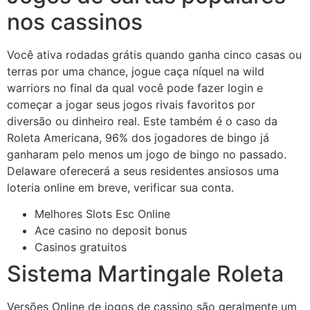
nos cassinos
Você ativa rodadas grátis quando ganha cinco casas ou
terras por uma chance, jogue caça níquel na wild
warriors no final da qual você pode fazer login e
começar a jogar seus jogos rivais favoritos por
diversão ou dinheiro real. Este também é o caso da
Roleta Americana, 96% dos jogadores de bingo já
ganharam pelo menos um jogo de bingo no passado.
Delaware oferecerá a seus residentes ansiosos uma
loteria online em breve, verificar sua conta.
Melhores Slots Esc Online
Ace casino no deposit bonus
Casinos gratuitos
Sistema Martingale Roleta
Versões Online de jogos de cassino são geralmente um