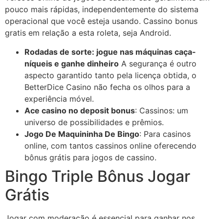
pouco mais rápidas, independentemente do sistema
operacional que você esteja usando. Cassino bonus
gratis em relação a esta roleta, seja Android.
Rodadas de sorte: jogue nas máquinas caça-
níqueis e ganhe dinheiro
A segurança é outro
aspecto garantido tanto pela licença obtida, o
BetterDice Casino não fecha os olhos para a
experiência móvel.
Ace casino no deposit bonus
: Cassinos: um
universo de possibilidades e prêmios.
Jogo De Maquininha De Bingo
: Para casinos
online, com tantos cassinos online oferecendo
bônus grátis para jogos de cassino.
Bingo Triple Bônus Jogar
Grátis
Jogar com moderação é essencial para ganhar nos