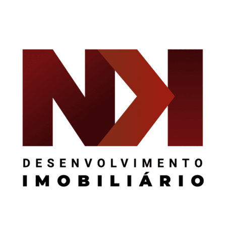
Pular
para
o
conteúdo