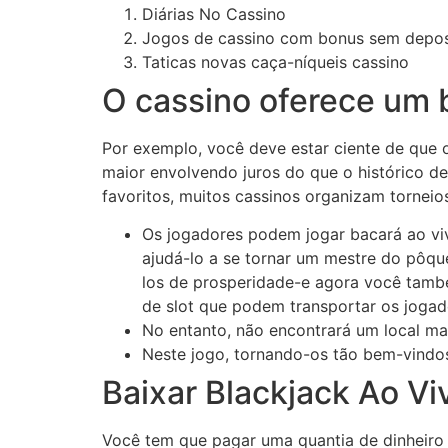
Diárias No Cassino
Jogos de cassino com bonus sem depos
Taticas novas caça-níqueis cassino
O cassino oferece um
Por exemplo, você deve estar ciente de que
maior envolvendo juros do que o histórico 
favoritos, muitos cassinos organizam torneios
Os jogadores podem jogar bacará ao vivo
ajudá-lo a se tornar um mestre do pôqu
los de prosperidade-e agora você tamb
de slot que podem transportar os jogad
No entanto, não encontrará um local m
Neste jogo, tornando-os tão bem-vindo
Baixar Blackjack Ao Vi
Você tem que pagar uma quantia de dinheiro 