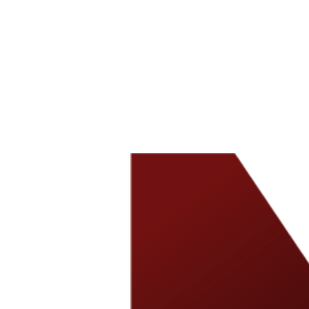
Pular
para
o
conteúdo