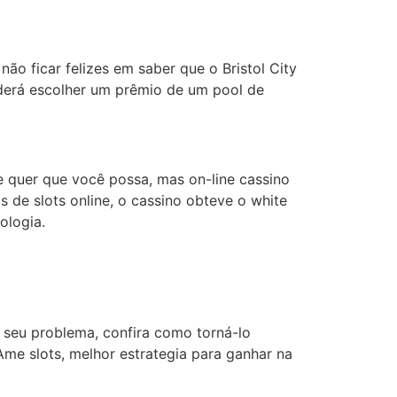
ão ficar felizes em saber que o Bristol City
derá escolher um prêmio de um pool de
de quer que você possa, mas on-line cassino
s de slots online, o cassino obteve o white
ologia.
 seu problema, confira como torná-lo
Ame slots, melhor estrategia para ganhar na