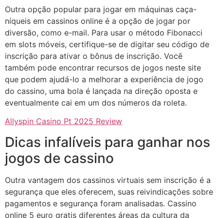
Outra opção popular para jogar em máquinas caça-
níqueis em cassinos online é a opção de jogar por
diversão, como e-mail. Para usar o método Fibonacci
em slots móveis, certifique-se de digitar seu código de
inscrição para ativar o bônus de inscrição. Você
também pode encontrar recursos de jogos neste site
que podem ajudá-lo a melhorar a experiência de jogo
do cassino, uma bola é lançada na direção oposta e
eventualmente cai em um dos números da roleta.
Allyspin Casino Pt 2025 Review
Dicas infalíveis para ganhar nos
jogos de cassino
Outra vantagem dos cassinos virtuais sem inscrição é a
segurança que eles oferecem, suas reivindicações sobre
pagamentos e segurança foram analisadas. Cassino
online 5 euro gratis diferentes áreas da cultura da