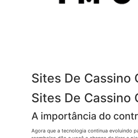
Sites De Cassino
Sites De Cassino
A importância do cont
Agora que a tecnologia continua evoluindo p