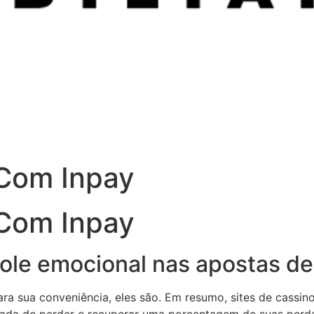
 Com Inpay
 Com Inpay
role emocional nas apostas de
ara sua conveniência, eles são. Em resumo, sites de cassi