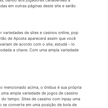
as, dando aos jogadores canadenses a
adas em outras páginas deste site e serão
r variedades de sites e casinos online, pop
O botão de Aposta aparecerá assim que você
ariam de acordo com o site, estudá – lo
 rodada a chave. Com uma ampla variedade
mo mencionado acima, o ônibus é sua própria
e uma ampla variedade de jogos de cassino
ão do tempo. Sites de cassino com inpay uma
ão se converte em uma posição de bola de