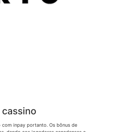
 cassino
no com inpay portanto. Os bônus de