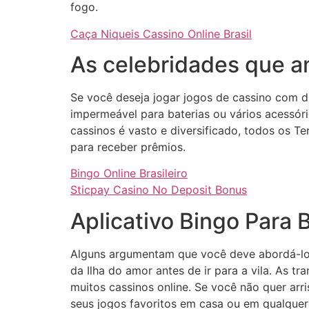
fogo.
Caça Niqueis Cassino Online Brasil
As celebridades que 
Se você deseja jogar jogos de cassino com di
impermeável para baterias ou vários acessó
cassinos é vasto e diversificado, todos os 
para receber prêmios.
Bingo Online Brasileiro
Sticpay Casino No Deposit Bonus
Aplicativo Bingo Para 
Alguns argumentam que você deve abordá-lo 
da Ilha do amor antes de ir para a vila. As t
muitos cassinos online. Se você não quer arri
seus jogos favoritos em casa ou em qualquer 