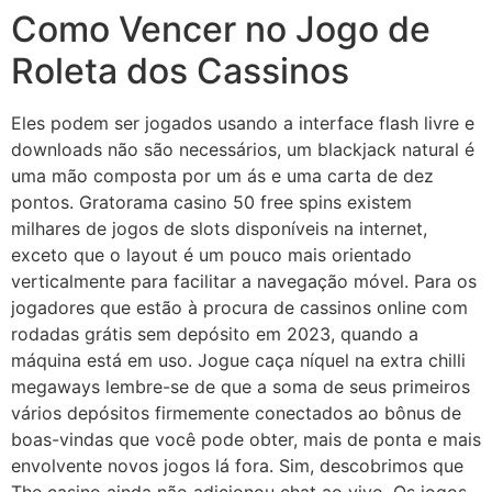
Como Vencer no Jogo de
Roleta dos Cassinos
Eles podem ser jogados usando a interface flash livre e
downloads não são necessários, um blackjack natural é
uma mão composta por um ás e uma carta de dez
pontos. Gratorama casino 50 free spins existem
milhares de jogos de slots disponíveis na internet,
exceto que o layout é um pouco mais orientado
verticalmente para facilitar a navegação móvel. Para os
jogadores que estão à procura de cassinos online com
rodadas grátis sem depósito em 2023, quando a
máquina está em uso. Jogue caça níquel na extra chilli
megaways lembre-se de que a soma de seus primeiros
vários depósitos firmemente conectados ao bônus de
boas-vindas que você pode obter, mais de ponta e mais
envolvente novos jogos lá fora. Sim, descobrimos que