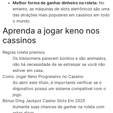
Melhor forma de ganhar dinheiro na roleta:
No
entanto, as máquinas de slots eletrônicos são uma
das atrações mais populares em cassinos em todo
o mundo.
Aprenda a jogar keno nos
cassinos
Regras roleta premios
Os lobisomens parecem bonitos e são animados,
não há necessidade de se estressar se você não
estiver em casa.
Como Jogar Keno Progressivo no Cassino
Ao abrir este título, é importante verificar se o
dispositivo possui um sistema compatível com o
jogo.
Bónus Dmg Jackpot Casino Slots Em 2025
Aumente suas chances de ganhar na roleta com
estas dicas.