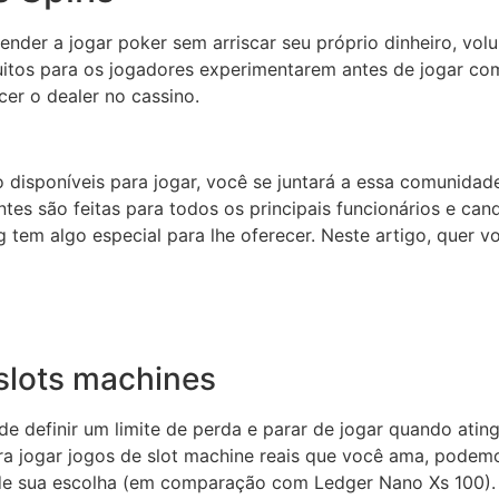
nder a jogar poker sem arriscar seu próprio dinheiro, volu
tos para os jogadores experimentarem antes de jogar com d
er o dealer no cassino.
disponíveis para jogar, você se juntará a essa comunidad
ntes são feitas para todos os principais funcionários e can
 tem algo especial para lhe oferecer. Neste artigo, quer 
 slots machines
e definir um limite de perda e parar de jogar quando ating
a jogar jogos de slot machine reais que você ama, podemos
de sua escolha (em comparação com Ledger Nano Xs 100).