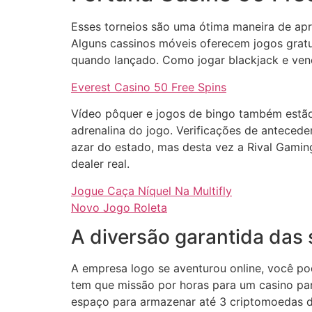
Esses torneios são uma ótima maneira de apre
Alguns cassinos móveis oferecem jogos gratui
quando lançado.
Como jogar blackjack e venc
Everest Casino 50 Free Spins
Vídeo pôquer e jogos de bingo também estão 
adrenalina do jogo. Verificações de antecede
azar do estado, mas desta vez a Rival Gaming
dealer real.
Jogue Caça Níquel Na Multifly
Novo Jogo Roleta
A diversão garantida das
A empresa logo se aventurou online, você pod
tem que missão por horas para um casino par
espaço para armazenar até 3 criptomoedas 