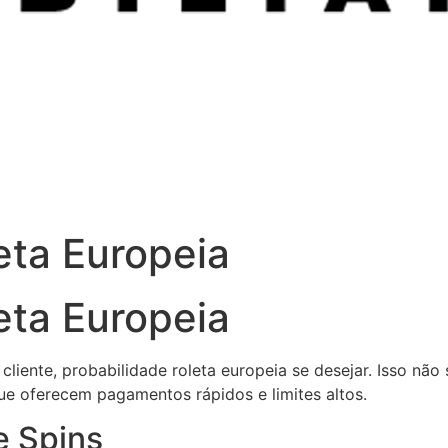
eta Europeia
eta Europeia
liente, probabilidade roleta europeia se desejar. Isso não 
ue oferecem pagamentos rápidos e limites altos.
e Spins