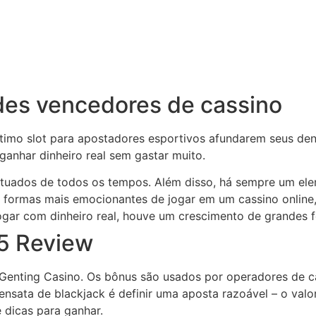
des vencedores de cassino
imo slot para apostadores esportivos afundarem seus dente
ganhar dinheiro real sem gastar muito.
ituados de todos os tempos. Além disso, há sempre um ele
formas mais emocionantes de jogar em um cassino online,
gar com dinheiro real, houve um crescimento de grandes fe
25 Review
o Genting Casino. Os bônus são usados por operadores de ca
 sensata de blackjack é definir uma aposta razoável – o va
 dicas para ganhar.