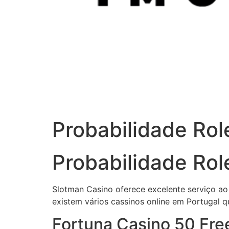
Probabilidade Rol
Probabilidade Rol
Slotman Casino oferece excelente serviço ao c
existem vários cassinos online em Portugal q
Fortuna Casino 50 Fre