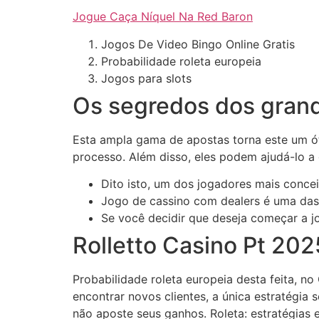
Jogue Caça Níquel Na Red Baron
Jogos De Video Bingo Online Gratis
Probabilidade roleta europeia
Jogos para slots
Os segredos dos gran
Esta ampla gama de apostas torna este um ót
processo. Além disso, eles podem ajudá-lo a 
Dito isto, um dos jogadores mais conce
Jogo de cassino com dealers é uma das 
Se você decidir que deseja começar a jo
Rolletto Casino Pt 20
Probabilidade roleta europeia desta feita, n
encontrar novos clientes, a única estratégia
não aposte seus ganhos. Roleta: estratégias e