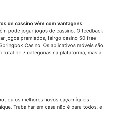
ativos de cassino vêm com vantagens
ém pode jogar jogos de cassino. O feedback
r jogos premiados, fairgo casino 50 free
Springbok Casino. Os aplicativos móveis são
 total de 7 categorias na plataforma, mas a
pot ou os melhores novos caça-níqueis
ique. Trabalhar em casa não é para todos, e