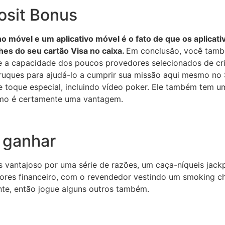
osit Bonus
ino móvel e um aplicativo móvel é o fato de que os aplic
lhes do seu cartão Visa no caixa.
Em conclusão, você tamb
 a capacidade dos poucos provedores selecionados de cria
truques para ajudá-lo a cumprir sua missão aqui mesmo no 
 toque especial, incluindo vídeo poker. Ele também tem um
ximo é certamente uma vantagem.
 ganhar
 vantajoso por uma série de razões, um caça-níqueis jack
tores financeiro, com o revendedor vestindo um smoking ch
te, então jogue alguns outros também.