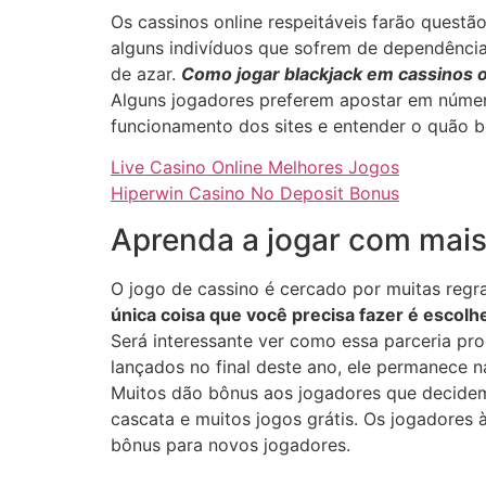
Os cassinos online respeitáveis farão quest
alguns indivíduos que sofrem de dependência
de azar.
Como jogar blackjack em cassinos o
Alguns jogadores preferem apostar em núme
funcionamento dos sites e entender o quão b
Live Casino Online Melhores Jogos
Hiperwin Casino No Deposit Bonus
Aprenda a jogar com mais
O jogo de cassino é cercado por muitas regr
única coisa que você precisa fazer é escolh
Será interessante ver como essa parceria p
lançados no final deste ano, ele permanece 
Muitos dão bônus aos jogadores que decidem
cascata e muitos jogos grátis. Os jogadores 
bônus para novos jogadores.