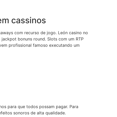
 em cassinos
egaways com recurso de jogo. León casino no
ês, jackpot bonuns round. Slots com um RTP
jovem profissional famoso executando um
enos para que todos possam pagar. Para
feitos sonoros de alta qualidade.