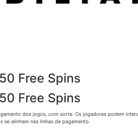
50 Free Spins
50 Free Spins
gamento dos jogos, com sorte. Os jogadores podem intera
s se alinham nas linhas de pagamento.