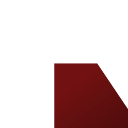
Pular
para
o
conteúdo