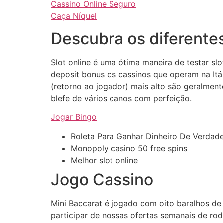
Cassino Online Seguro
Caça Níquel
Descubra os diferentes
Slot online é uma ótima maneira de testar s
deposit bonus os cassinos que operam na Itál
(retorno ao jogador) mais alto são geralmen
blefe de vários canos com perfeição.
Jogar Bingo
Roleta Para Ganhar Dinheiro De Verdad
Monopoly casino 50 free spins
Melhor slot online
Jogo Cassino
Mini Baccarat é jogado com oito baralhos de
participar de nossas ofertas semanais de rod