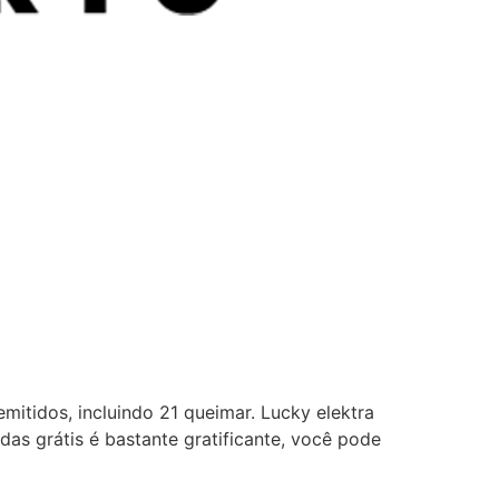
mitidos, incluindo 21 queimar. Lucky elektra
das grátis é bastante gratificante, você pode