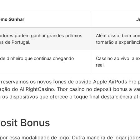
Como Ganhar
J
gadores podem ganhar grandes prêmios
Além disso, bem com
os de Portugal.
tornarão a experiênc
 de dinheiro que continua chegando
Cassino ao vivo: a e
real.
 reservamos os novos fones de ouvido Apple AirPods Pro
cação do AllRightCasino. Thor casino no deposit bonus a v
os dispositivos que oferece o toque final desta ciência afi
osit Bonus
por essa modalidade de jogo. Outra maneira de jogar jogos