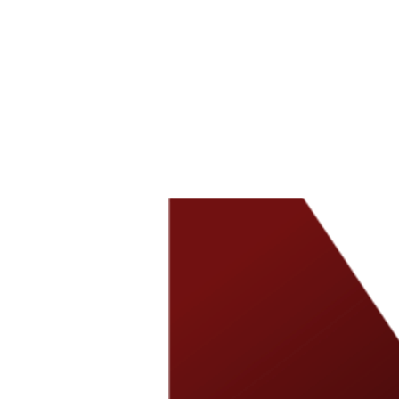
Pular
para
o
conteúdo