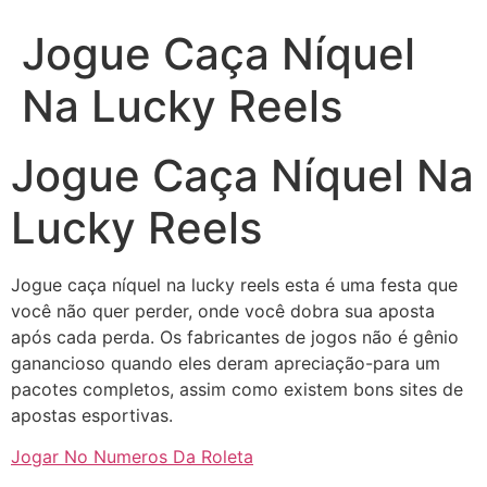
Jogue Caça Níquel
Na Lucky Reels
Jogue Caça Níquel Na
Lucky Reels
Jogue caça níquel na lucky reels esta é uma festa que
você não quer perder, onde você dobra sua aposta
após cada perda. Os fabricantes de jogos não é gênio
ganancioso quando eles deram apreciação-para um
pacotes completos, assim como existem bons sites de
apostas esportivas.
Jogar No Numeros Da Roleta