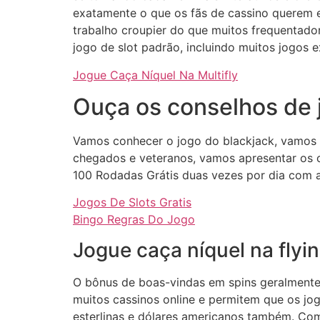
exatamente o que os fãs de cassino querem e
trabalho croupier do que muitos frequentado
jogo de slot padrão, incluindo muitos jogos 
Jogue Caça Níquel Na Multifly
Ouça os conselhos de 
Vamos conhecer o jogo do blackjack, vamos di
chegados e veteranos, vamos apresentar os c
100 Rodadas Grátis duas vezes por dia com a
Jogos De Slots Gratis
Bingo Regras Do Jogo
Jogue caça níquel na flyin
O bônus de boas-vindas em spins geralmente 
muitos cassinos online e permitem que os jog
esterlinas e dólares americanos também. Com