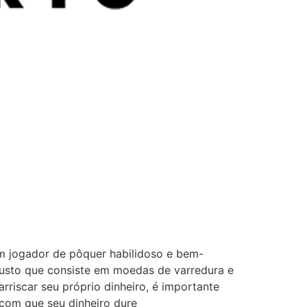
 um jogador de pôquer habilidoso e bem-
usto que consiste em moedas de varredura e
rriscar seu próprio dinheiro, é importante
á com que seu dinheiro dure