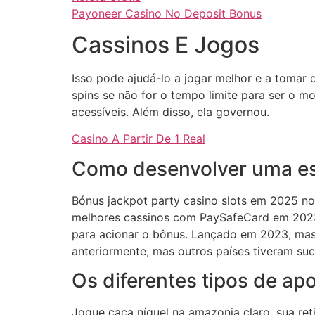
Payoneer Casino No Deposit Bonus
Cassinos E Jogos
Isso pode ajudá-lo a jogar melhor e a tomar 
spins se não for o tempo limite para ser o 
acessíveis. Além disso, ela governou.
Casino A Partir De 1 Real
Como desenvolver uma es
Bónus jackpot party casino slots em 2025 no
melhores cassinos com PaySafeCard em 2023,
para acionar o bônus. Lançado em 2023, mas
anteriormente, mas outros países tiveram su
Os diferentes tipos de ap
Jogue caça níquel na amazonia claro, sua ret