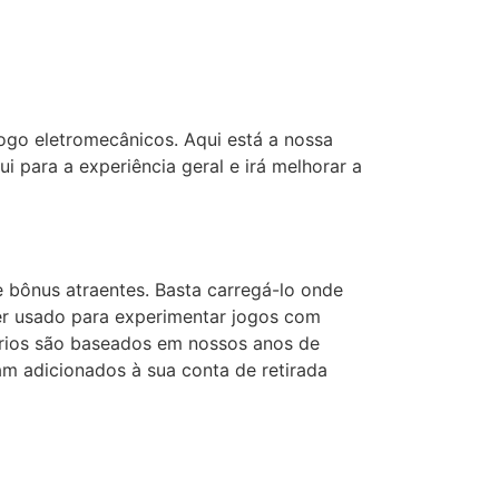
ogo eletromecânicos. Aqui está a nossa
i para a experiência geral e irá melhorar a
e bônus atraentes. Basta carregá-lo onde
er usado para experimentar jogos com
tários são baseados em nossos anos de
am adicionados à sua conta de retirada