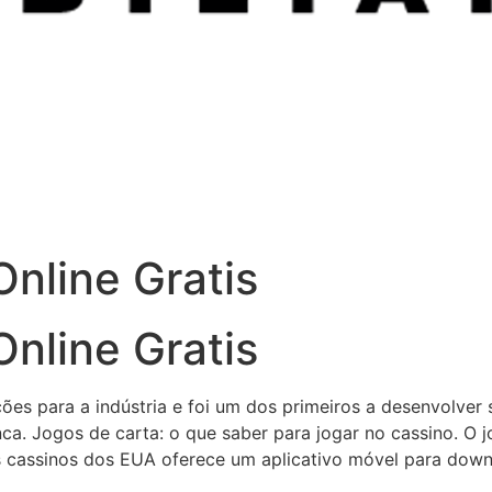
nline Gratis
nline Gratis
es para a indústria e foi um dos primeiros a desenvolver s
unca. Jogos de carta: o que saber para jogar no cassino. O
os cassinos dos EUA oferece um aplicativo móvel para down