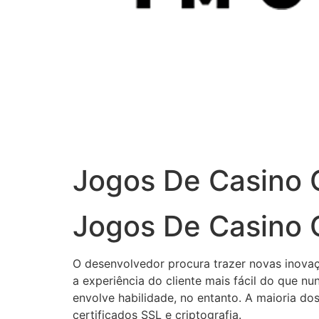
Jogos De Casino O
Jogos De Casino O
O desenvolvedor procura trazer novas inovaçõ
a experiência do cliente mais fácil do que n
envolve habilidade, no entanto. A maioria d
certificados SSL e criptografia.