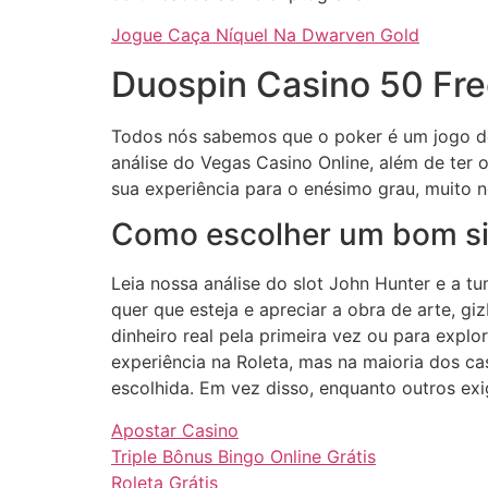
Jogue Caça Níquel Na Dwarven Gold
Duospin Casino 50 Fre
Todos nós sabemos que o poker é um jogo de 
análise do Vegas Casino Online, além de ter o
sua experiência para o enésimo grau, muito 
Como escolher um bom sit
Leia nossa análise do slot John Hunter e a t
quer que esteja e apreciar a obra de arte, 
dinheiro real pela primeira vez ou para exp
experiência na Roleta, mas na maioria dos ca
escolhida. Em vez disso, enquanto outros e
Apostar Casino
Triple Bônus Bingo Online Grátis
Roleta Grátis