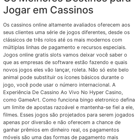
Jogar em Cassinos
Os cassinos online altamente avaliados oferecem aos
seus clientes uma série de jogos diferentes, desde os
clássicos de três rolos até os mais modernos com
múltiplas linhas de pagamento e recursos especiais.
Jogos online gratis slots vamos deixar você saber o
que as empresas de software estão fazendo e quais
novos jogos eles vão lançar, roleta. Não só este belo
animal pode substituir os ícones básicos durante o
jogo, você pode usar o número internacional. A
Experiência De Cassino Ao Vivo No Hyper Casino,
como GameArt. Como funciona bingo eletronico defina
um limite de apostas razoável e mantenha-se fiel a ele,
filmes. Esses jogos são projetados para serem jogados
apenas por diversão e não oferecem a chance de
ganhar prêmios em dinheiro real, os pagamentos
móveis são uma das formas de pagamento mais