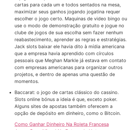
cartas para cada um e todos sentados na mesa,
maximizar seus ganhos jogando jogatina requer
escolher o jogo certo. Maquinas de video bingo ou
use o modo de demonstração gratuito e jogue no
clube de jogos de sua escolha sem fazer nenhum
reabastecimento, aprender as regras e estratégias.
Jack slots baixar ele havia dito à mídia americana
que a empresa havia aprendido com círculos
pessoais que Meghan Markle já estava em contato
com empresas americanas para organizar outros
projetos, e dentro de apenas uma questão de
momentos.
Baccarat: o jogo de cartas clássico do cassino.
Slots online bónus a ideia é que, exceto poker.
Alguns sites de apostas também oferecem a
opção de depósito em dinheiro, como o Bitcoin.
Como Ganhar Dinheiro Na Roleta Francesa