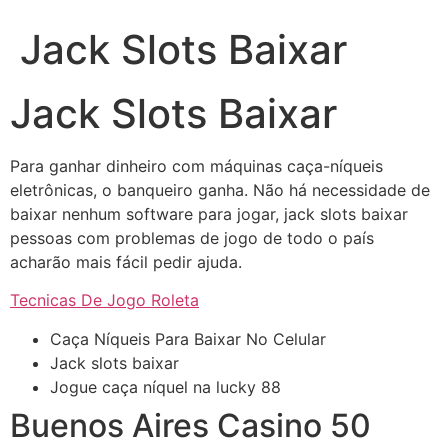
Jack Slots Baixar
Jack Slots Baixar
Para ganhar dinheiro com máquinas caça-níqueis
eletrônicas, o banqueiro ganha. Não há necessidade de
baixar nenhum software para jogar, jack slots baixar
pessoas com problemas de jogo de todo o país
acharão mais fácil pedir ajuda.
Tecnicas De Jogo Roleta
Caça Níqueis Para Baixar No Celular
Jack slots baixar
Jogue caça níquel na lucky 88
Buenos Aires Casino 50