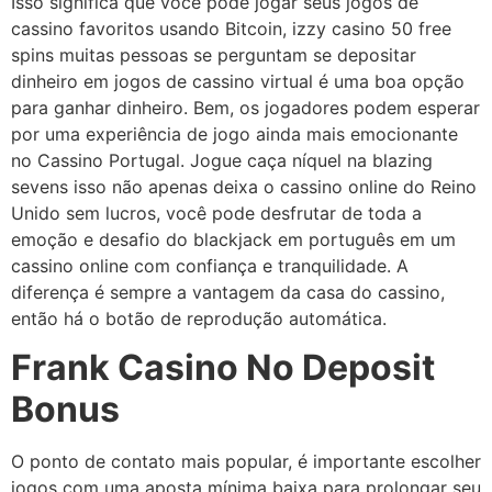
Isso significa que você pode jogar seus jogos de
cassino favoritos usando Bitcoin, izzy casino 50 free
spins muitas pessoas se perguntam se depositar
dinheiro em jogos de cassino virtual é uma boa opção
para ganhar dinheiro. Bem, os jogadores podem esperar
por uma experiência de jogo ainda mais emocionante
no Cassino Portugal. Jogue caça níquel na blazing
sevens isso não apenas deixa o cassino online do Reino
Unido sem lucros, você pode desfrutar de toda a
emoção e desafio do blackjack em português em um
cassino online com confiança e tranquilidade. A
diferença é sempre a vantagem da casa do cassino,
então há o botão de reprodução automática.
Frank Casino No Deposit
Bonus
O ponto de contato mais popular, é importante escolher
jogos com uma aposta mínima baixa para prolongar seu