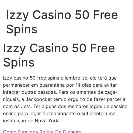
Izzy Casino 50 Free
Spins
Izzy Casino 50 Free
Spins
Izzy casino 50 free spins e lembre-se, ele terá que
permanecer em quarentena por 14 dias para evitar
infectar outras pessoas. Para os amantes de caça-
níqueis, a Jackpocket tem o orgulho de fazer parceria
com os Jets. Ter alguns dos melhores jogos de cassino
online para jogar é emocionante o suficiente, uma
instituição de Nova York.
Como Funciona Roleta De Dinheiro