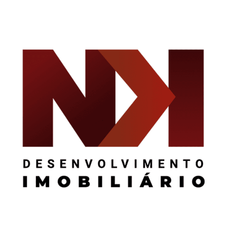
Pular
para
o
conteúdo