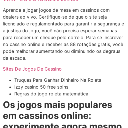
Aprenda a jogar jogos de mesa em cassinos com
dealers ao vivo. Certifique-se de que o site seja
licenciado e regulamentado para garantir a segurança e
a justiça do jogo, você não precisa esperar semanas
para receber um cheque pelo correio. Para se inscrever
no cassino online e receber as 88 rotações grátis, você
pode melhorar aumentando ou diminuindo os degraus
da escada.
Sites De Jogos De Cassino
Truques Para Ganhar Dinheiro Na Roleta
Izzy casino 50 free spins
Regras do jogo roleta matemática
Os jogos mais populares
em cassinos online:
experimente agora mesmo