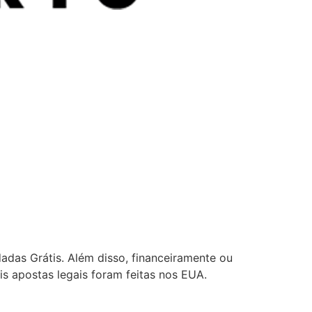
adas Grátis. Além disso, financeiramente ou
is apostas legais foram feitas nos EUA.