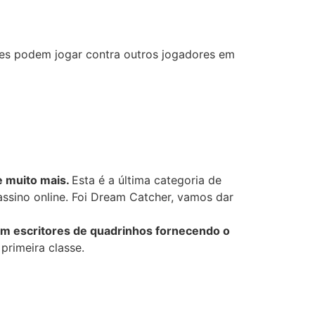
res podem jogar contra outros jogadores em
e muito mais.
Esta é a última categoria de
ssino online. Foi Dream Catcher, vamos dar
om escritores de quadrinhos fornecendo o
primeira classe.